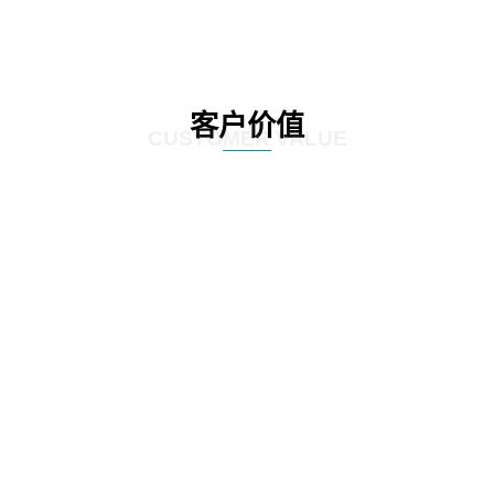
客户价值
CUSTOMER VALUE
01
通过定制化的咨询服务，制定符合客户实际情况的IT发展策略和实施方案，为客
户提供更有效的IT解决方案。
02
网思科技的服务不仅提供IT咨询，还能执行和监控策略实施的过程，并在必要时
对策略和方案进行调整，以确保长期的落实和卓越的结果。
03
IT咨询服务不仅仅是提供策略和方案，更重要的是要为实施提供具体的落地举措
和工作计划。网思科技的服务能够将IT发展策略和方案落地，提供具体的实施计
划、流程和步骤，帮助客户更好地规划IT改造管理方式。