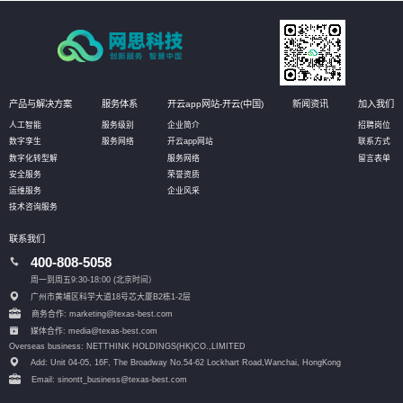
产品与解决方案
服务体系
开云app网站-开云(中国)
新闻资讯
加入我们
人工智能
服务级别
企业简介
招聘岗位
数字孪生
服务网络
开云app网站
联系方式
数字化转型解
服务网络
留言表单
安全服务
荣誉资质
运维服务
企业风采
技术咨询服务
联系我们
400-808-5058
周一到周五9:30-18:00 (北京时间）
广州市黄埔区科学大道18号芯大厦B2栋1-2层
商务合作: marketing@texas-best.com
媒体合作: media@texas-best.com
Overseas business: NETTHINK HOLDINGS(HK)CO.,LIMITED
Add: Unit 04-05, 16F, The Broadway No.54-62 Lockhart Road,
Wanchai, HongKong
Email: sinontt_business@texas-best.com