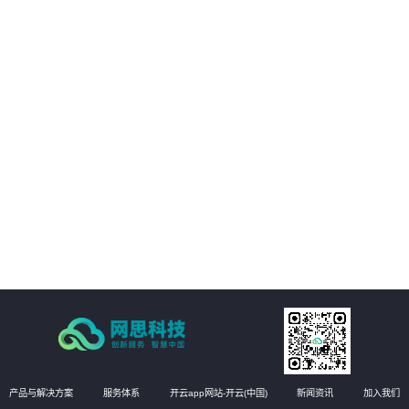
01
客户的数字化转型提供支持。
02
客户能够享受构建统一的强健的基础设施管理平台，提高业务可用性和稳定
性。
03
方案能够实现运维自动化，降低运维成本，提高效率和准确性
04
有效提升运维管理水平，实现更高效的运维管理。
产品与解决方案
服务体系
开云app网站-开云(中国)
新闻资讯
加入我们