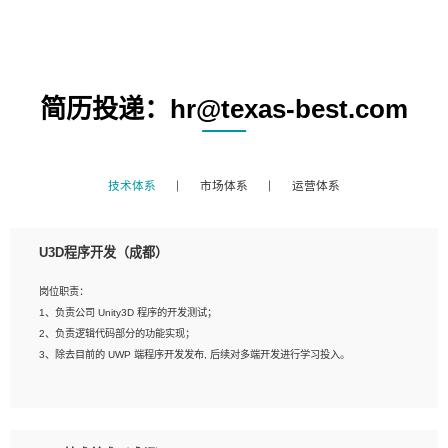
简历投递：hr@texas-best.com
技术体系
市场体系
运营体系
U3D程序开发（成都）
岗位职责：
1、负责公司 Unity3D 程序的开发测试；
2、负责逻辑代码部分的功能实现；
3、除去目前的 UWP 端程序开发发布, 后续对多端开发进行学习投入。
岗位要求：
1、全日制本科相关专业，具有相关开发经验?年以上；