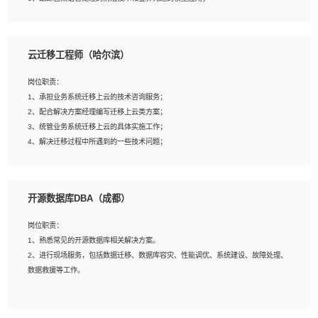
4、负责问答系统的搭建和知识图谱的建立；
云迁移工程师（哈尔滨）
岗位要求：
1、1年及以上自然语言处理方向研究或工作经验，统招本科及以上学历；
岗位职责：
2、熟悉tensorflow，keras，pytorch等常规深度学习框架，快速根据客户需求实现
1、承担业务系统迁移上云的技术咨询服务；
有效的模型；
2、配合解决方案经理编写迁移上云类方案；
3、熟悉掌握至少一种编程语言，如：Python，Java；
3、统管业务系统迁移上云的具体实施工作；
4、 熟悉NLP相关算法与实现；
4、解决迁移过程中所遇到的一些技术问题；
5、至少有一次及以上问答系统的项目实践，熟悉问答系统全流程开发者优先；
6、有较强的问题分析和处理能力，良好的团队合作意识；
7、 参与过相关竞赛或科研项目者优先。
岗位要求：
开源数据库DBA（成都）
1、专科及以上学历，三年以上工作经验，计算机等相关专业；
2、具备常见业务系统资源评估、部署优化和故障排查的能力；
岗位职责：
3、熟悉常见操作系统、存储、网络、 IO 等相关原理；
1、熟悉常见的开源数据库相关解决方案。
4、具有迁移工具实操经验，具备P2V、V2V迁移能力；
2、进行现场服务，包括数据迁移、数据库容灾、性能调优、系统建设、故障处理、
5、熟练华为、VMware虚拟化、云计算及云存储技术；
数据救援等工作。
6、熟悉主流数据库、应用服务器、中间件部署架构和运维方法；
7、具备资源池迁移、应用及数据迁移、异构数据迁移相关经验；
8、具有HCIE/H3CIE/VMware/阿里云等云计算方向认证者优先；
岗位要求：