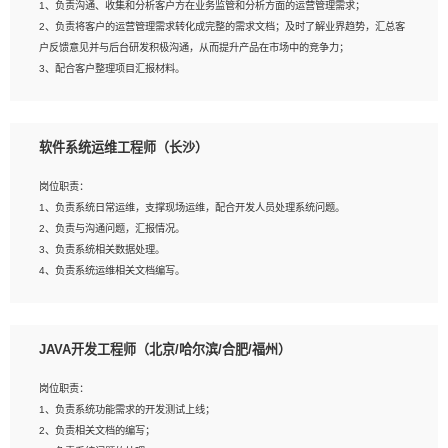
1、负责沟通、收集和分析客户方在业务监管和分析方面的运营管理需求；
4、熟悉OPENCV、HALCON等常用图像处理软件，熟练进行图像处理；
2、负责将客户的运营管理需求转化成完整的需求文档；及时了解业界趋势，汇总客
5、熟悉主流的分类算法、聚类算法和关联分析算法原理，能熟练使用神经网络算法
户反馈意见并与后台研发积极沟通，从而提升产品在市场中的竞争力；
的进行业务建模；
3、配合客户整理项目汇报材料。
6、对OCR领域有深入的研究，熟悉模型调参，压缩和整型化方法；
7、熟悉mysql、oracle、MongoDB、redis等其中一种数据库使用。
岗位要求：
软件系统运维工程师（长沙）
1、3年以上运营或解决方案的工作经验。
2、具备良好的逻辑能力、沟通能力和文字处理能力，能够从海量数据中发现关键特
岗位职责：
征，可独立提出完整的优化方案,并推动方案执行达成结果；熟练使用PPT、
1、负责系统日常运维，支撑现场运维，配合开发人员处理系统问题。
WORD、EXCEL等办公软件；
2、负责与沟通问题，汇报情况。
3、深入理解公司各项AI产品和技术信息；具有较强的文档编写能力，能独立撰写
3、负责系统相关数据处理。
PPT、方案建议书等，面试时需携带个人制作的专业PPT文件进行展示。
4、负责系统运维相关文档编写。
5、负责现场对接客户，沟通事项。
JAVA开发工程师（北京/哈尔滨/合肥/福州）
岗位要求：
1、计算机相关专业本科以上学历，1年以上软件系统运维经验。
岗位职责：
2、精通linux命令。
1、负责系统功能需求的开发测试上线；
3、熟悉oracle、mysql 数据库。
2、负责相关文档的编写；
4、善于沟通，具有良好的团队合作精神和协作能力。