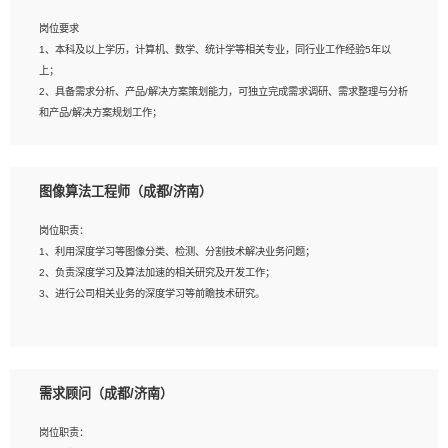
岗位要求
岗位要求：
1、本科及以上学历，计算机、数学、统计学等相关专业，同行业工作经验5年以
1、全日制统招本科及以上学历，计算机相关专业毕业，5年以上开发工作经验；
上；
2、具有扎实的java编程功底和良好的编码习惯，有分布式、多线程及高并发系统开
2、具备需求分析、产品/解决方案策划能力，可独立完成需求调研、需求整理与分析
发经验和性能调优经验尤佳；熟悉JVM调优；掌握基础中间件、基础架构方案和云
和产品/解决方案规划工作；
平台、云产品功能特性，熟练使用相关平台的功能和了解其背后实现机制；
3、逻辑缜密，对用户产品/解决方案体验敏感，对数据敏感，有产品/解决方案意
3、精通主流开发框架经验，精通一门主流开发语言；熟悉主流开源框架源码；
识，有主见，以数据为驱动，以结果为导向；
4、具有一定的大中型项目参与经验，有中间件、基础组件和框架的研发经验，具备
4、具有丰富的AI产品/解决方案解决方案经验，能够针对客户的需求，快速响应输出
研发管理流程建设经验；
图像算法工程师（成都/济南）
相关的解决方案，包括视频分析、图像识别、NLP、OCR、机器学习等；
5、熟悉Spring、Mybatis等开源框架和常用apache组件,熟悉Web服务端开发的各
5、具备AI技术背景，掌握TensorFlow、PyTorch、Spark MLlib、SK-Learn等常见
种常用框架和技术Springboot、Shiro、springcloud等；熟悉Linux常用命令和了解
岗位职责：
AI算法框架，对人脸识别、目标检测、图像识别、OCR、NLP等AI算法有深刻理
常用脚本语言，较丰富的线上系统运维经验，复杂问题排查思路清晰。
1、利用深度学习等图像分类、检测、分割技术解决业务问题；
解。具有AI平台级产品/解决方案从业经验者优先。具有大数据技术背景者优先；
2、负责深度学习及算法加速的相关研究及开发工作；
6、具备良好的客户意识与沟通能力，善于学习思考、创新与团队协作，认真负责、
3、进行公司相关业务的深度学习等前瞻技术研究。
执行力与抗压力强。
岗位要求：
1、统招本科以上学历，图形图像、计算机或数学相关专业；
需求顾问（成都/济南）
2、2年以上图像处理开发经验，熟悉python和spark开发；
3、熟练使用TensorFlow、Theano、Keras 及 Caffe 任意一种主流深度学习框架搭
岗位职责：
建深度学习系统环境；