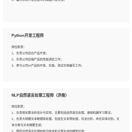
4、有较强的系统需求分析、文档编写能力、沟通能力；
5、具备与多团队合作的经验，良好团队协作精神；
岗位要求：
1、全日制本科及以上学历，计算机相关专业毕业，一年以上前端开发工作经验；
2、熟练掌握HTML、CSS、JavaScript等web相关技术；
Python开发工程师
3、熟悉react/vue/angular任何一种前端框架，熟悉react优先；
4、熟悉webpack配置和git操作；
岗位职责：
5、善于沟通，具有团队意识；
1、负责公司后台产品开发；
2、负责公司后端产品的性能调优工作；
3、参与公司AI产品的开发、实施、测试文档编写工作。
岗位要求:
1、计算机相关专业，本科及以上学历，2年以上后端开发经验，有过运营商项目经
NLP自然语言处理工程师（济南）
验的更佳；
2、熟练python编程语言，熟悉服务端开发流程，熟悉常见的算法和数据结构；
岗位职责：
3、熟悉数据库开发，熟悉Mysql、Oracle、MongoDb数据库应用开发其中一种；
1、负责相关算法的设计与实现，主要包括自然语言处理、通用机器学习算法；
4、熟悉Python Wed框架（Django/Flask...）代码能力优秀，熟悉编码规范和具备
2、负责大规模文本数据库处理，包括生文本预处理，句法分析，命名实体识别，文
良好的文档编写能力）；
本分类与文本摘要生成；
5、沟通表达能力强，具备团队协作能力。
3、跟踪自然语言处理的前沿技术和业界先进的模型应用；