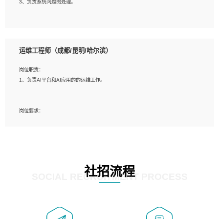
3、负责系统问题的处理。
5、必须有实际的生产环境系统维护经验。
6、有中国移动安全态势系统相关项目经验优先考虑。
岗位要求：
1、精通java编程，熟悉vue和jsp编程；
运维工程师（成都/昆明/哈尔滨）
2、熟悉linux命令；
3、熟练使用springmvc、springcloud、webservice等框架进行开发；
岗位职责：
4、熟练使用oracle、mysql进行开发；
1、负责AI平台和AI应用的的运维工作。
5、熟悉流程开发如使用activiti；
6、计算机相关专业本科以上学历，3年以上开发工作经验。
岗位要求：
1、计算机相关专业，大专以上学历，2年以上开发运维工作经验；
2、必须具备的能力：有丰富的运维开发和K8S运维经验；熟悉K8S、Git、docker
等相关工具使用；熟练掌握Linux环境下的Shell语言 ；工作责任感强、具有良好的
沟通能力、服务意识；
3、掌握Linux环境下的Python编程语言；
社招流程
4、掌握DevOps思想、方法和流程。Jenkins工具使用；
SOCIAL RECRUITMENT PROCESS
5、掌握常见中间件配置与优化，如mysql、nginx等；
6、掌握服务器的维护，熟悉linux系统的常用操作；
7、掌握和第三方系统API接口的维护操作，和安全漏洞扫描的修复工作。