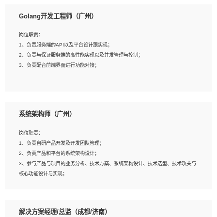
1、本科以上相关专业毕业，拥有三年以上相关数据工作经验经验。
Golang开发工程师（广州）
2、熟悉PostgreSQL、redis、MongoDB、ElasticSearch等开源数据库运维管理，
拥有开发经验优先。
岗位职责：
3、熟悉Oracle、MySQL、SQLServer中一种或多种优先。
1、负责服务端的API以及平台设计跟实现；
4、熟悉Hadoop、HBASE、Spark等大数据平台优先。
2、负责与保证服务端的高性能实现以及并发管理与控制；
5、熟悉linux或任意一种unix操作系统，如有较强操作系统侧工作经验者优先。
3、负责配合前端界面进行功能对接；
6、具备丰富的项目实施经验，较强的自我学习能力。
7、责任心强，为人友好，沟通能力强，具有良好的团队意识。
岗位要求：
1、本科及以上学历，计算机相关专业；
系统架构师（广州）
2、1年以上Golang开发工作经验，能独立完成相应项目开发；
3、基础扎实、熟悉数据结构与算法，熟悉多线程、多进程、IO复用等并发编程思维
岗位职责：
与实现，熟悉常用开源框架及设计模式；
1、负责自研产品开发及开发团队管理；
4、熟悉Golang、连接池、消息队列等组件使用、熟悉后端开发、测试、调试流程
2、负责产品和平台的系统架构设计；
跟工具使用；
3、参与产品与项目的业务分析、技术方案、系统架构设计、技术选型、技术攻关与
5、对技术有激情，喜欢钻研，能快速接受和掌握新技术，学习能力和工作责任心
核心功能设计与实现；
强，良好的沟通表达能力和团队协作能力。
4、根据业务及技术发展，做前瞻性的技术分析、研究及应用；
5、根据业务架构设计与业务需求，上接业务设计下接系统设计，编写系统概要设
计，指导技术骨干进行系统详细设计。
解决方案经理/总监（成都/济南）