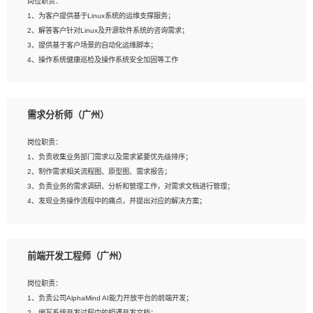
岗位职责：
4、在剪辑上会思考，有一定编导思维；
1、为客户提供基于Linux系统的运维支撑服务；
5、踏实， 勤奋，愿意在工作中不断学习，提高自我；
2、解答客户针对Linux及开源软件系统的咨询需求；
6、能与同事友好相处。
3、提供基于客户场景的自动化运维脚本；
4、操作系统健康巡检及操作系统安全加固等工作
岗位要求：
需求分析师（广州）
1、全日制本科计算机相关专业毕业，3年以上相关工作经验；
2、精通linux操作系统的运行维护，具有故障处理的能力
岗位职责：
3、熟练使用脚本语言，shell/python任一种，熟练使用Ansible
1、负责收集业务部门需求以及需求紧要优先级排序；
4、熟悉linux常见服务、中间件的基本原理、部署以及故障处理，如：Mysql、
2、制作需求相关流程图、原型图、需求报告；
Apache、Nginx、Zabbix、Kafka等
3、负责业务的需求调研、分析和管理工作，对需求文档进行管理；
5、熟悉主流虚拟化技术，如：VMware、KVM
4、发现业务操作流程中的痛点，并提出对应的解决方案；
6、具备网络方面的基础知识，熟悉常见的网络协议，如TCP/IP，转发原理，路由优
5、完成其他上级领导交予的任务和工作。
先级等
7、了解容器技术，熟悉docker或podman
8、有良好的文档编写能力和沟通能力，有RHCE证书优先
前端开发工程师（广州）
岗位要求：
1、本科以上学历，一年以上需求分析相关经验者优先；
岗位职责：
2、熟悉产品及需求规划工具，如:Axure、Xmind、MS Project等；
1、负责公司AlphaMind AI能力开放平台的前端开发；
3、具备良好的交流协调能力，有较强的责任感、工作积极主动；
2、编写系统开发过程中的相遇开发文档；