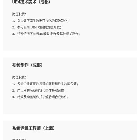
UE4技术美术（成都）
2、熟练掌握 Unity3D 程序开发，精通 C# 语言开发；
3、具有大量插件的使用调试经历，开发测试过 UWP 端程序者优先；
岗位职责：
4、有良好的沟通能力和团队合作意识；
1、负责数字孪生数据可视化的特效制作；
5、开发过 HoloLens 程序者优先。
2、参与公司 UE4 项目的支援开发；
3、特殊情况下参与3D模型 制作及其他相关制作；
岗位要求：
1、全日制本科以上学历，美术、动画相关专业毕业，具有相关效果制作经验2年以
视频制作（成都）
上；
2、熟练掌握 Particle 或 Niagara 制作特效模块；
岗位职责：
3、想象力丰富, 有一定的艺术审美深度；
1、各类企业宣传片视频的剪辑和片头片尾包装；
4、有良好的场景特效搭建功底；
2、广告片的后期剪辑与整体特效合成；
5、熟悉 3Ds Max 或者 Maya；
3、特效及动画制作并了解后期合成软件。
6、有良好的沟通能力和团队合作意识；
7、参与过建筑结构表现相关项目者优先
岗位要求：
1、热爱影视，责任心强，有强烈的兴趣和后期制作的主观能动性；
系统运维工程师（上海）
2、熟练使用After Effect、Photo Shop、熟练掌握视频剪辑和特效包装软件；
3、能对影片后期进行整体调色控制，具备一定审美感；