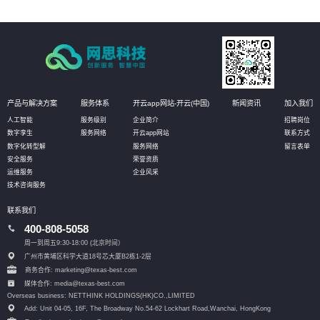
产品与解决方案
服务体系
开云app网站-开云(中国)
新闻资讯
加入我们
人工智能
服务级别
企业简介
招聘岗位
数字孪生
服务网络
开云app网站
联系方式
数字化转型解
服务网络
留言表单
安全服务
荣誉资质
运维服务
企业风采
技术咨询服务
联系我们
400-808-5058
周一到周五9:30-18:00 (北京时间）
广州市黄埔区科学大道18号芯大厦B2栋1-2层
商务合作: marketing@texas-best.com
媒体合作: media@texas-best.com
Overseas business: NETTHINK HOLDINGS(HK)CO.,LIMITED
Add: Unit 04-05, 16F, The Broadway No.54-62 Lockhart Road,
Wanchai, HongKong