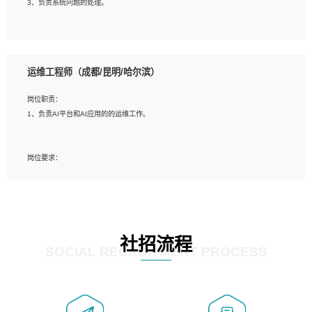
3、负责系统问题的处理。
5、必须有实际的生产环境系统维护经验。
6、有中国移动安全态势系统相关项目经验优先考虑。
岗位要求：
1、精通java编程，熟悉vue和jsp编程；
运维工程师（成都/昆明/哈尔滨）
2、熟悉linux命令；
3、熟练使用springmvc、springcloud、webservice等框架进行开发；
岗位职责：
4、熟练使用oracle、mysql进行开发；
1、负责AI平台和AI应用的的运维工作。
5、熟悉流程开发如使用activiti；
6、计算机相关专业本科以上学历，3年以上开发工作经验。
岗位要求：
1、计算机相关专业，大专以上学历，2年以上开发运维工作经验；
2、必须具备的能力：有丰富的运维开发和K8S运维经验；熟悉K8S、Git、docker
等相关工具使用；熟练掌握Linux环境下的Shell语言 ；工作责任感强、具有良好的
沟通能力、服务意识；
3、掌握Linux环境下的Python编程语言；
社招流程
4、掌握DevOps思想、方法和流程。Jenkins工具使用；
SOCIAL RECRUITMENT PROCESS
5、掌握常见中间件配置与优化，如mysql、nginx等；
6、掌握服务器的维护，熟悉linux系统的常用操作；
7、掌握和第三方系统API接口的维护操作，和安全漏洞扫描的修复工作。