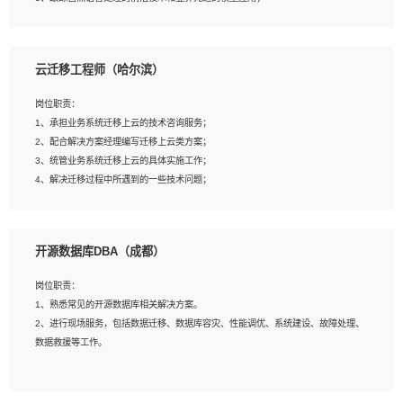
4、负责问答系统的搭建和知识图谱的建立；
云迁移工程师（哈尔滨）
岗位要求：
1、1年及以上自然语言处理方向研究或工作经验，统招本科及以上学历；
岗位职责：
2、熟悉tensorflow，keras，pytorch等常规深度学习框架，快速根据客户需求实现
1、承担业务系统迁移上云的技术咨询服务；
有效的模型；
2、配合解决方案经理编写迁移上云类方案；
3、熟悉掌握至少一种编程语言，如：Python，Java；
3、统管业务系统迁移上云的具体实施工作；
4、 熟悉NLP相关算法与实现；
4、解决迁移过程中所遇到的一些技术问题；
5、至少有一次及以上问答系统的项目实践，熟悉问答系统全流程开发者优先；
6、有较强的问题分析和处理能力，良好的团队合作意识；
7、 参与过相关竞赛或科研项目者优先。
岗位要求：
开源数据库DBA（成都）
1、专科及以上学历，三年以上工作经验，计算机等相关专业；
2、具备常见业务系统资源评估、部署优化和故障排查的能力；
岗位职责：
3、熟悉常见操作系统、存储、网络、 IO 等相关原理；
1、熟悉常见的开源数据库相关解决方案。
4、具有迁移工具实操经验，具备P2V、V2V迁移能力；
2、进行现场服务，包括数据迁移、数据库容灾、性能调优、系统建设、故障处理、
5、熟练华为、VMware虚拟化、云计算及云存储技术；
数据救援等工作。
6、熟悉主流数据库、应用服务器、中间件部署架构和运维方法；
7、具备资源池迁移、应用及数据迁移、异构数据迁移相关经验；
8、具有HCIE/H3CIE/VMware/阿里云等云计算方向认证者优先；
岗位要求：