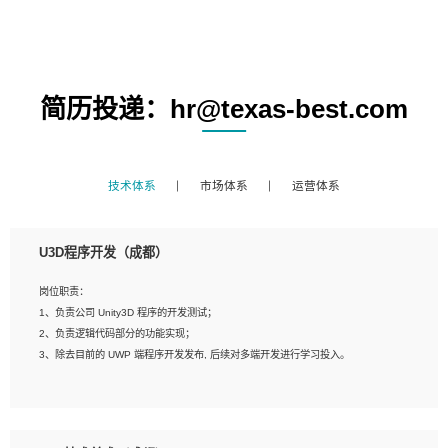
简历投递：hr@texas-best.com
技术体系
市场体系
运营体系
U3D程序开发（成都）
岗位职责：
1、负责公司 Unity3D 程序的开发测试；
2、负责逻辑代码部分的功能实现；
3、除去目前的 UWP 端程序开发发布, 后续对多端开发进行学习投入。
岗位要求：
1、全日制本科相关专业，具有相关开发经验?年以上；