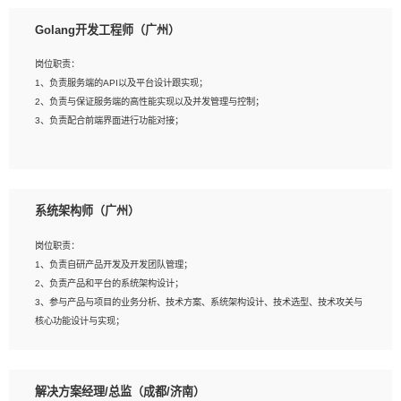
1、本科以上相关专业毕业，拥有三年以上相关数据工作经验经验。
Golang开发工程师（广州）
2、熟悉PostgreSQL、redis、MongoDB、ElasticSearch等开源数据库运维管理，
拥有开发经验优先。
岗位职责：
3、熟悉Oracle、MySQL、SQLServer中一种或多种优先。
1、负责服务端的API以及平台设计跟实现；
4、熟悉Hadoop、HBASE、Spark等大数据平台优先。
2、负责与保证服务端的高性能实现以及并发管理与控制；
5、熟悉linux或任意一种unix操作系统，如有较强操作系统侧工作经验者优先。
3、负责配合前端界面进行功能对接；
6、具备丰富的项目实施经验，较强的自我学习能力。
7、责任心强，为人友好，沟通能力强，具有良好的团队意识。
岗位要求：
1、本科及以上学历，计算机相关专业；
系统架构师（广州）
2、1年以上Golang开发工作经验，能独立完成相应项目开发；
3、基础扎实、熟悉数据结构与算法，熟悉多线程、多进程、IO复用等并发编程思维
岗位职责：
与实现，熟悉常用开源框架及设计模式；
1、负责自研产品开发及开发团队管理；
4、熟悉Golang、连接池、消息队列等组件使用、熟悉后端开发、测试、调试流程
2、负责产品和平台的系统架构设计；
跟工具使用；
3、参与产品与项目的业务分析、技术方案、系统架构设计、技术选型、技术攻关与
5、对技术有激情，喜欢钻研，能快速接受和掌握新技术，学习能力和工作责任心
核心功能设计与实现；
强，良好的沟通表达能力和团队协作能力。
4、根据业务及技术发展，做前瞻性的技术分析、研究及应用；
5、根据业务架构设计与业务需求，上接业务设计下接系统设计，编写系统概要设
计，指导技术骨干进行系统详细设计。
解决方案经理/总监（成都/济南）