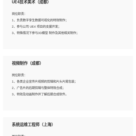
UE4技术美术（成都）
2、熟练掌握 Unity3D 程序开发，精通 C# 语言开发；
3、具有大量插件的使用调试经历，开发测试过 UWP 端程序者优先；
岗位职责：
4、有良好的沟通能力和团队合作意识；
1、负责数字孪生数据可视化的特效制作；
5、开发过 HoloLens 程序者优先。
2、参与公司 UE4 项目的支援开发；
3、特殊情况下参与3D模型 制作及其他相关制作；
岗位要求：
1、全日制本科以上学历，美术、动画相关专业毕业，具有相关效果制作经验2年以
视频制作（成都）
上；
2、熟练掌握 Particle 或 Niagara 制作特效模块；
岗位职责：
3、想象力丰富, 有一定的艺术审美深度；
1、各类企业宣传片视频的剪辑和片头片尾包装；
4、有良好的场景特效搭建功底；
2、广告片的后期剪辑与整体特效合成；
5、熟悉 3Ds Max 或者 Maya；
3、特效及动画制作并了解后期合成软件。
6、有良好的沟通能力和团队合作意识；
7、参与过建筑结构表现相关项目者优先
岗位要求：
1、热爱影视，责任心强，有强烈的兴趣和后期制作的主观能动性；
系统运维工程师（上海）
2、熟练使用After Effect、Photo Shop、熟练掌握视频剪辑和特效包装软件；
3、能对影片后期进行整体调色控制，具备一定审美感；