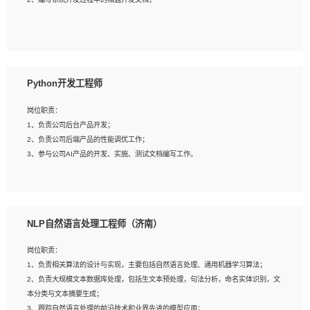
4、有较强的系统需求分析、文档编写能力、沟通能力；
5、具备与多团队合作的经验，良好团队协作精神；
岗位要求：
1、全日制本科及以上学历，计算机相关专业毕业，一年以上前端开发工作经验；
2、熟练掌握HTML、CSS、JavaScript等web相关技术；
Python开发工程师
3、熟悉react/vue/angular任何一种前端框架，熟悉react优先；
4、熟悉webpack配置和git操作；
岗位职责：
5、善于沟通，具有团队意识；
1、负责公司后台产品开发；
2、负责公司后端产品的性能调优工作；
3、参与公司AI产品的开发、实施、测试文档编写工作。
岗位要求:
1、计算机相关专业，本科及以上学历，2年以上后端开发经验，有过运营商项目经
NLP自然语言处理工程师（济南）
验的更佳；
2、熟练python编程语言，熟悉服务端开发流程，熟悉常见的算法和数据结构；
岗位职责：
3、熟悉数据库开发，熟悉Mysql、Oracle、MongoDb数据库应用开发其中一种；
1、负责相关算法的设计与实现，主要包括自然语言处理、通用机器学习算法；
4、熟悉Python Wed框架（Django/Flask...）代码能力优秀，熟悉编码规范和具备
2、负责大规模文本数据库处理，包括生文本预处理，句法分析，命名实体识别，文
良好的文档编写能力）；
本分类与文本摘要生成；
5、沟通表达能力强，具备团队协作能力。
3、跟踪自然语言处理的前沿技术和业界先进的模型应用；