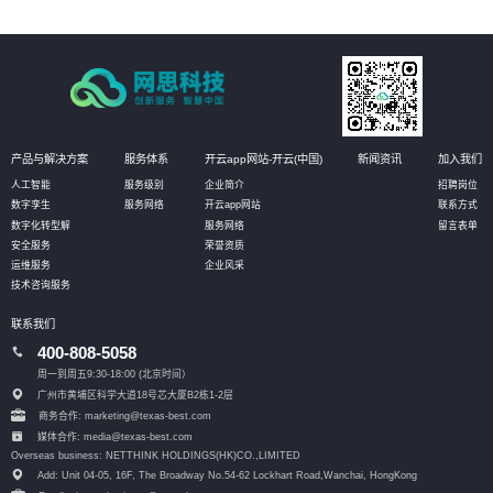
产品与解决方案
服务体系
开云app网站-开云(中国)
新闻资讯
加入我们
人工智能
服务级别
企业简介
招聘岗位
数字孪生
服务网络
开云app网站
联系方式
数字化转型解
服务网络
留言表单
安全服务
荣誉资质
运维服务
企业风采
技术咨询服务
联系我们
400-808-5058
周一到周五9:30-18:00 (北京时间）
广州市黄埔区科学大道18号芯大厦B2栋1-2层
商务合作: marketing@texas-best.com
媒体合作: media@texas-best.com
Overseas business: NETTHINK HOLDINGS(HK)CO.,LIMITED
Add: Unit 04-05, 16F, The Broadway No.54-62 Lockhart Road,
Wanchai, HongKong