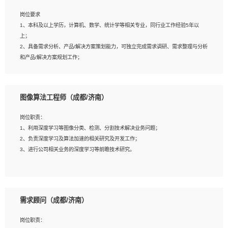
岗位要求
岗位要求：
1、本科及以上学历，计算机、数学、统计学等相关专业，同行业工作经验5年以
1、全日制统招本科及以上学历，计算机相关专业毕业，5年以上开发工作经验；
上；
2、具有扎实的java编程功底和良好的编码习惯，有分布式、多线程及高并发系统开
2、具备需求分析、产品/解决方案策划能力，可独立完成需求调研、需求整理与分析
发经验和性能调优经验尤佳；熟悉JVM调优；掌握基础中间件、基础架构方案和云
和产品/解决方案规划工作；
平台、云产品功能特性，熟练使用相关平台的功能和了解其背后实现机制；
3、逻辑缜密，对用户产品/解决方案体验敏感，对数据敏感，有产品/解决方案意
3、精通主流开发框架经验，精通一门主流开发语言；熟悉主流开源框架源码；
识，有主见，以数据为驱动，以结果为导向；
4、具有一定的大中型项目参与经验，有中间件、基础组件和框架的研发经验，具备
4、具有丰富的AI产品/解决方案解决方案经验，能够针对客户的需求，快速响应输出
研发管理流程建设经验；
图像算法工程师（成都/济南）
相关的解决方案，包括视频分析、图像识别、NLP、OCR、机器学习等；
5、熟悉Spring、Mybatis等开源框架和常用apache组件,熟悉Web服务端开发的各
5、具备AI技术背景，掌握TensorFlow、PyTorch、Spark MLlib、SK-Learn等常见
种常用框架和技术Springboot、Shiro、springcloud等；熟悉Linux常用命令和了解
岗位职责：
AI算法框架，对人脸识别、目标检测、图像识别、OCR、NLP等AI算法有深刻理
常用脚本语言，较丰富的线上系统运维经验，复杂问题排查思路清晰。
1、利用深度学习等图像分类、检测、分割技术解决业务问题；
解。具有AI平台级产品/解决方案从业经验者优先。具有大数据技术背景者优先；
2、负责深度学习及算法加速的相关研究及开发工作；
6、具备良好的客户意识与沟通能力，善于学习思考、创新与团队协作，认真负责、
3、进行公司相关业务的深度学习等前瞻技术研究。
执行力与抗压力强。
岗位要求：
1、统招本科以上学历，图形图像、计算机或数学相关专业；
需求顾问（成都/济南）
2、2年以上图像处理开发经验，熟悉python和spark开发；
3、熟练使用TensorFlow、Theano、Keras 及 Caffe 任意一种主流深度学习框架搭
岗位职责：
建深度学习系统环境；