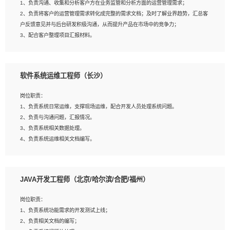
1、负责沟通、收集和分析客户方在业务监管和分析方面的运营管理需求；
4、熟悉OPENCV、HALCON等常用图像处理软件，熟练进行图像处理；
2、负责将客户的运营管理需求转化成完整的需求文档；及时了解业界趋势，汇总客
5、熟悉主流的分类算法、聚类算法和关联分析算法原理，能熟练使用神经网络算法
户反馈意见并与后台研发积极沟通，从而提升产品在市场中的竞争力；
的进行业务建模；
3、配合客户整理项目汇报材料。
6、对OCR领域有深入的研究，熟悉模型调参，压缩和整型化方法；
7、熟悉mysql、oracle、MongoDB、redis等其中一种数据库使用。
岗位要求：
软件系统运维工程师（长沙）
1、3年以上运营或解决方案的工作经验。
2、具备良好的逻辑能力、沟通能力和文字处理能力，能够从海量数据中发现关键特
岗位职责：
征，可独立提出完整的优化方案,并推动方案执行达成结果；熟练使用PPT、
1、负责系统日常运维，支撑现场运维，配合开发人员处理系统问题。
WORD、EXCEL等办公软件；
2、负责与沟通问题，汇报情况。
3、深入理解公司各项AI产品和技术信息；具有较强的文档编写能力，能独立撰写
3、负责系统相关数据处理。
PPT、方案建议书等，面试时需携带个人制作的专业PPT文件进行展示。
4、负责系统运维相关文档编写。
5、负责现场对接客户，沟通事项。
JAVA开发工程师（北京/哈尔滨/合肥/福州）
岗位要求：
1、计算机相关专业本科以上学历，1年以上软件系统运维经验。
岗位职责：
2、精通linux命令。
1、负责系统功能需求的开发测试上线；
3、熟悉oracle、mysql 数据库。
2、负责相关文档的编写；
4、善于沟通，具有良好的团队合作精神和协作能力。