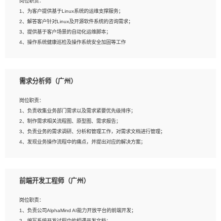
岗位职责：
4、在剪辑上会思考，有一定编导思维；
1、为客户提供基于Linux系统的运维支撑服务；
5、踏实， 勤奋，愿意在工作中不断学习，提高自我；
2、解答客户针对Linux及开源软件系统的咨询需求；
6、能与同事友好相处。
3、提供基于客户场景的自动化运维脚本；
4、操作系统健康巡检及操作系统安全加固等工作
岗位要求：
需求分析师（广州）
1、全日制本科计算机相关专业毕业，3年以上相关工作经验；
2、精通linux操作系统的运行维护，具有故障处理的能力
岗位职责：
3、熟练使用脚本语言，shell/python任一种，熟练使用Ansible
1、负责收集业务部门需求以及需求紧要优先级排序；
4、熟悉linux常见服务、中间件的基本原理、部署以及故障处理，如：Mysql、
2、制作需求相关流程图、原型图、需求报告；
Apache、Nginx、Zabbix、Kafka等
3、负责业务的需求调研、分析和管理工作，对需求文档进行管理；
5、熟悉主流虚拟化技术，如：VMware、KVM
4、发现业务操作流程中的痛点，并提出对应的解决方案；
6、具备网络方面的基础知识，熟悉常见的网络协议，如TCP/IP，转发原理，路由优
5、完成其他上级领导交予的任务和工作。
先级等
7、了解容器技术，熟悉docker或podman
8、有良好的文档编写能力和沟通能力，有RHCE证书优先
前端开发工程师（广州）
岗位要求：
1、本科以上学历，一年以上需求分析相关经验者优先；
岗位职责：
2、熟悉产品及需求规划工具，如:Axure、Xmind、MS Project等；
1、负责公司AlphaMind AI能力开放平台的前端开发；
3、具备良好的交流协调能力，有较强的责任感、工作积极主动；
2、编写系统开发过程中的相遇开发文档；