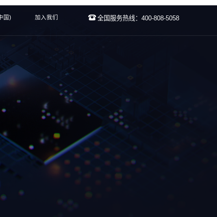
中国)
加入我们
全国服务热线：400-808-5058