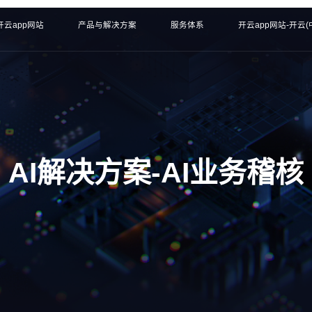
开云app网站
产品与解决方案
服务体系
开云app网站-开云(
AI解决方案-AI业务稽核