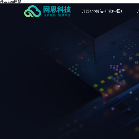
开云app网站
开云app网站-开云(中国)