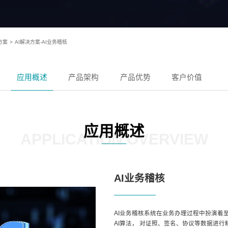
方案
>
AI解决方案-AI业务稽核
应用概述
产品架构
产品优势
客户价值
应用概述
APPLICATION OVERVIEW
AI业务稽核
AI业务稽核系统在业务办理过程中扮演着
AI算法， 对证照、签名、协议等数据进