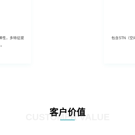
棒性，多特征提
包含STN（空间
果。
客户价值
CUSTOMER VALUE