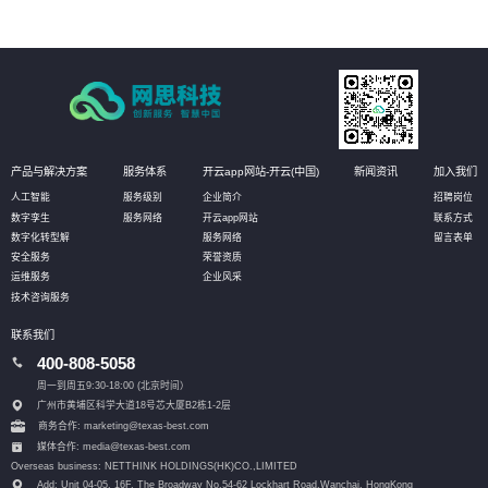
产品与解决方案
服务体系
开云app网站-开云(中国)
新闻资讯
加入我们
人工智能
服务级别
企业简介
招聘岗位
数字孪生
服务网络
开云app网站
联系方式
数字化转型解
服务网络
留言表单
安全服务
荣誉资质
运维服务
企业风采
技术咨询服务
联系我们
400-808-5058
周一到周五9:30-18:00 (北京时间）
广州市黄埔区科学大道18号芯大厦B2栋1-2层
商务合作: marketing@texas-best.com
媒体合作: media@texas-best.com
Overseas business: NETTHINK HOLDINGS(HK)CO.,LIMITED
Add: Unit 04-05, 16F, The Broadway No.54-62 Lockhart Road,
Wanchai, HongKong